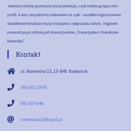
Jesteśmy szkołą społeczną (nie prywatną!), czyli instytucją typu non-
profit. A więc nie jesteśmy nastawieni na zysk – wszelkie wypracowane
dodatkowe fundusze służą rozwijaniu i ulepszaniu szkoły.
Organem
prowadzącym szkołę jest stowarzyszenie „Towarzystwo Oświatowe
Narewska”.
Kontakt
ul. Narewska 13
,
15-840
Białystok
(85) 651 2976
691 017 646
narewska13@ssp2.pl