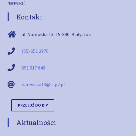
Narewska”.
Kontakt
ul. Narewska 13
,
15-840
Białystok
(85) 651 2976
691 017 646
narewska13@ssp2.pl
PRZEJDŹ DO BIP
Aktualności