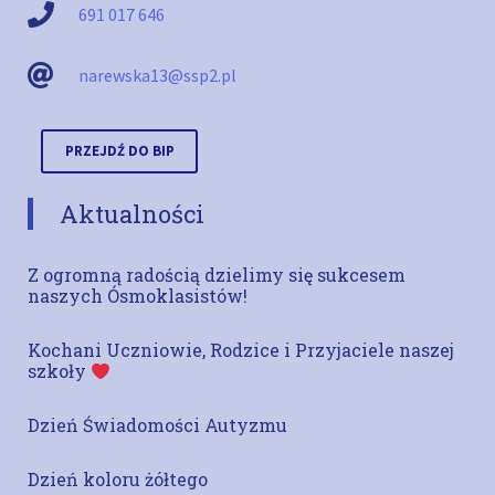
691 017 646
narewska13@ssp2.pl
PRZEJDŹ DO BIP
Aktualności
Z ogromną radością dzielimy się sukcesem
naszych Ósmoklasistów!
Kochani Uczniowie, Rodzice i Przyjaciele naszej
szkoły
Dzień Świadomości Autyzmu
Dzień koloru żółtego