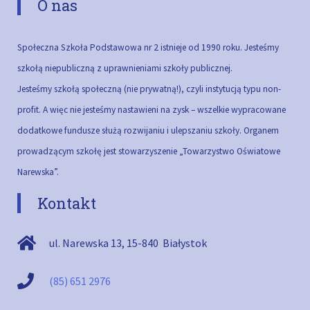
O nas
Społeczna Szkoła Podstawowa nr 2 istnieje od 1990 roku. Jesteśmy
szkołą niepubliczną z uprawnieniami szkoły publicznej.
Jesteśmy szkołą społeczną (nie prywatną!), czyli instytucją typu non-
profit. A więc nie jesteśmy nastawieni na zysk – wszelkie wypracowane
dodatkowe fundusze służą rozwijaniu i ulepszaniu szkoły.
Organem
prowadzącym szkołę jest stowarzyszenie „Towarzystwo Oświatowe
Narewska”.
Kontakt
ul. Narewska 13
,
15-840
Białystok
(85) 651 2976