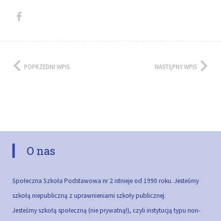
POPRZEDNI WPIS
NASTĘPNY WPIS
O nas
Społeczna Szkoła Podstawowa nr 2 istnieje od 1990 roku. Jesteśmy
szkołą niepubliczną z uprawnieniami szkoły publicznej.
Jesteśmy szkołą społeczną (nie prywatną!), czyli instytucją typu non-