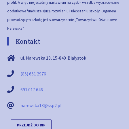
profit. A więc nie jesteśmy nastawieni na zysk – wszelkie wypracowane
dodatkowe fundusze służą rozwijaniu i ulepszaniu szkoły.
Organem
prowadzącym szkołę jest stowarzyszenie „Towarzystwo Oświatowe
Narewska”.
Kontakt
ul. Narewska 13
,
15-840
Białystok
(85) 651 2976
691 017 646
narewska13@ssp2.pl
PRZEJDŹ DO BIP