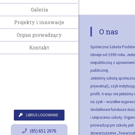
Galeria
Projekty i innowacje
O nas
Organ prowadzący
Społeczna Szkoła Podsta
Kontakt
istnieje od 1990 roku. Jes
niepubliczną z uprawnieni
publicznej.
Jesteśmy szkołą społeczną
prywatną!), czyli instytucj
profit. A więc nie jesteśmy
na zysk – wszelkie wypra
dodatkowe fundusze służą
LIBRUS LOGOWANIE
i ulepszaniu szkoły.
Organ
prowadzącym szkołę jest
(85) 651 2976
stowarzyszenie „Towarzy