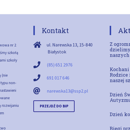
Kontakt
Akt
Z ogromn
ul. Narewska 13
,
15-840
wowa nr 2
dzielimy
Białystok
teśmy szkołą
naszych
ami szkoły
(85) 651 2976
Kochani
Rodzice 
 (nie
691 017 646
naszej s
ą typu non-
 nastawieni
narewska13@ssp2.pl
Dzień Ś
cowane
Autyzm
 rozwijaniu
PRZEJDŹ DO BIP
em
Dzień ko
Biegi pr
stwo