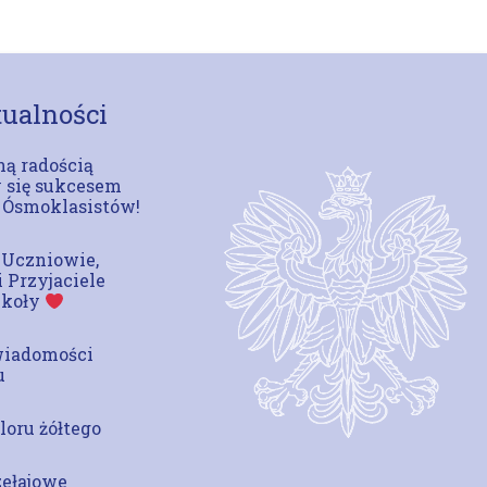
ualności
ą radością
 się sukcesem
 Ósmoklasistów!
 Uczniowie,
i Przyjaciele
zkoły
wiadomości
u
loru żółtego
zełajowe