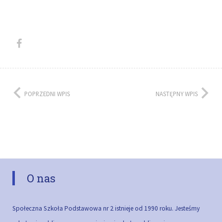
POPRZEDNI WPIS
NASTĘPNY WPIS
O nas
Społeczna Szkoła Podstawowa nr 2 istnieje od 1990 roku. Jesteśmy