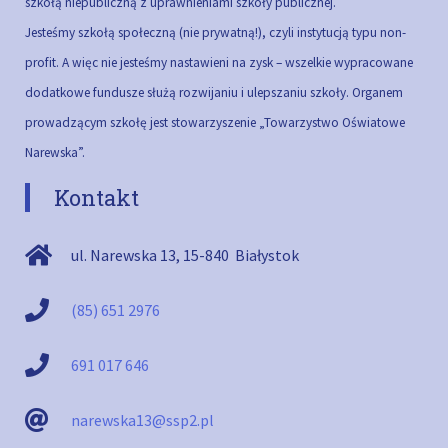
szkołą niepubliczną z uprawnieniami szkoły publicznej.
Jesteśmy szkołą społeczną (nie prywatną!), czyli instytucją typu non-
profit. A więc nie jesteśmy nastawieni na zysk – wszelkie wypracowane
dodatkowe fundusze służą rozwijaniu i ulepszaniu szkoły.
Organem
prowadzącym szkołę jest stowarzyszenie „Towarzystwo Oświatowe
Narewska”.
Kontakt
ul. Narewska 13
,
15-840
Białystok
(85) 651 2976
691 017 646
narewska13@ssp2.pl