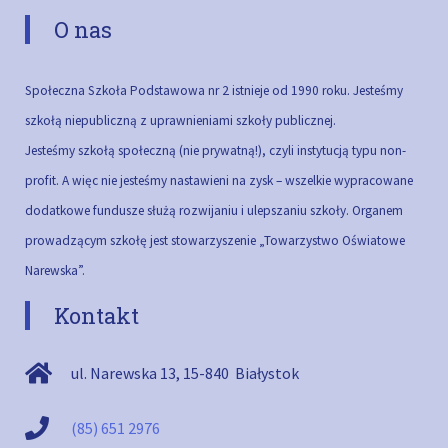
O nas
Społeczna Szkoła Podstawowa nr 2 istnieje od 1990 roku. Jesteśmy
szkołą niepubliczną z uprawnieniami szkoły publicznej.
Jesteśmy szkołą społeczną (nie prywatną!), czyli instytucją typu non-
profit. A więc nie jesteśmy nastawieni na zysk – wszelkie wypracowane
dodatkowe fundusze służą rozwijaniu i ulepszaniu szkoły.
Organem
prowadzącym szkołę jest stowarzyszenie „Towarzystwo Oświatowe
Narewska”.
Kontakt
ul. Narewska 13
,
15-840
Białystok
(85) 651 2976