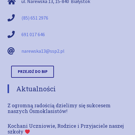
ul. Narewska 13
,
15-840
Białystok
(85) 651 2976
691 017 646
narewska13@ssp2.pl
PRZEJDŹ DO BIP
Aktualności
Z ogromną radością dzielimy się sukcesem
naszych Ósmoklasistów!
Kochani Uczniowie, Rodzice i Przyjaciele naszej
szkoły