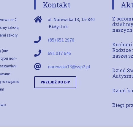
Kontakt
Akt
Z ogromn
ul. Narewska 13
,
15-840
wowa nr 2
dzielimy
Białystok
teśmy szkołą
naszych
ami szkoły
(85) 651 2976
Kochani
Rodzice 
 (nie
691 017 646
naszej s
ą typu non-
 nastawieni
narewska13@ssp2.pl
Dzień Ś
cowane
Autyzm
 rozwijaniu
PRZEJDŹ DO BIP
em
Dzień ko
Biegi pr
stwo