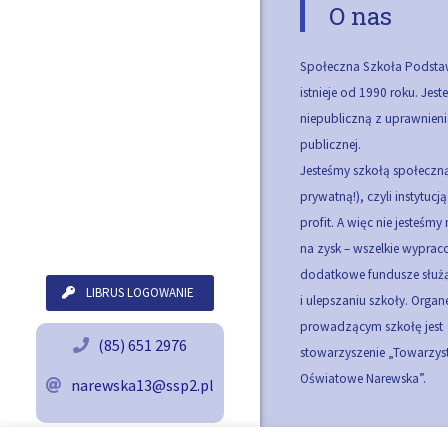
O nas
Społeczna Szkoła Podsta
istnieje od 1990 roku. Jes
niepubliczną z uprawnieni
publicznej.
Jesteśmy szkołą społeczną
prywatną!), czyli instytucj
profit. A więc nie jesteśmy
na zysk – wszelkie wypra
dodatkowe fundusze służą
LIBRUS LOGOWANIE
i ulepszaniu szkoły.
Organ
prowadzącym szkołę jest
(85) 651 2976
stowarzyszenie „Towarzy
Oświatowe Narewska”.
narewska13@ssp2.pl