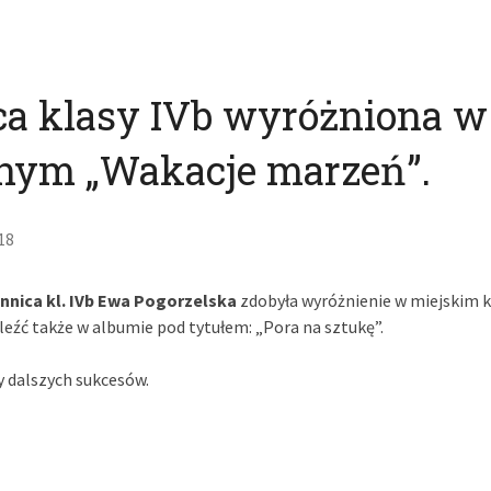
a klasy IVb wyróżniona w
znym „Wakacje marzeń”.
18
nnica kl. IVb Ewa Pogorzelska
zdobyła wyróżnienie w miejskim k
eźć także w albumie pod tytułem: „Pora na sztukę”.
y dalszych sukcesów.