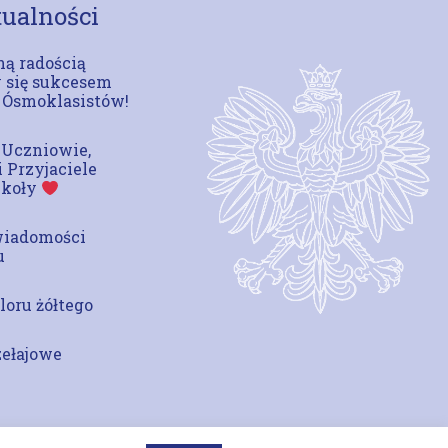
ualności
ą radością
 się sukcesem
 Ósmoklasistów!
 Uczniowie,
i Przyjaciele
zkoły
wiadomości
u
loru żółtego
zełajowe