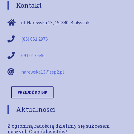
Kontakt
ul. Narewska 13
,
15-840
Białystok
(85) 651 2976
691 017 646
narewska13@ssp2.pl
PRZEJDŹ DO BIP
Aktualności
Z ogromną radością dzielimy się sukcesem
naszych Ósmoklasistów!