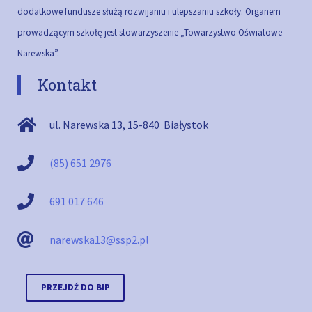
dodatkowe fundusze służą rozwijaniu i ulepszaniu szkoły.
Organem
prowadzącym szkołę jest stowarzyszenie „Towarzystwo Oświatowe
Narewska”.
Kontakt
ul. Narewska 13
,
15-840
Białystok
(85) 651 2976
691 017 646
narewska13@ssp2.pl
PRZEJDŹ DO BIP