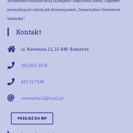
dodatkowe fundusze służą rozwijaniu i ulepszaniu szkoły.
Organem
prowadzącym szkołę jest stowarzyszenie „Towarzystwo Oświatowe
Narewska”.
Kontakt
ul. Narewska 13
,
15-840
Białystok
(85) 651 2976
691 017 646
narewska13@ssp2.pl
PRZEJDŹ DO BIP