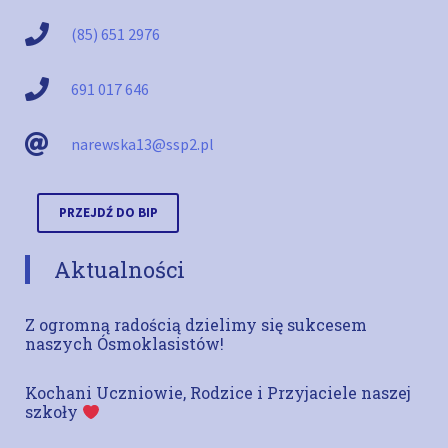
(85) 651 2976
691 017 646
narewska13@ssp2.pl
PRZEJDŹ DO BIP
Aktualności
Z ogromną radością dzielimy się sukcesem
naszych Ósmoklasistów!
Kochani Uczniowie, Rodzice i Przyjaciele naszej
szkoły