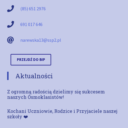
(85) 651 2976
691 017 646
narewska13@ssp2.pl
PRZEJDŹ DO BIP
Aktualności
Z ogromną radością dzielimy się sukcesem
naszych Ósmoklasistów!
Kochani Uczniowie, Rodzice i Przyjaciele naszej
szkoły ❤️