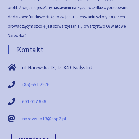
profit. A więc nie jesteśmy nastawieni na zysk – wszelkie wypracowane
dodatkowe fundusze służą rozwijaniu i ulepszaniu szkoły.
Organem
prowadzącym szkołę jest stowarzyszenie „Towarzystwo Oświatowe
Narewska”.
Kontakt
ul. Narewska 13
,
15-840
Białystok
(85) 651 2976
691 017 646
narewska13@ssp2.pl