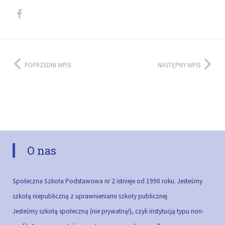
POPRZEDNI WPIS
NASTĘPNY WPIS
O nas
Społeczna Szkoła Podstawowa nr 2 istnieje od 1990 roku. Jesteśmy
szkołą niepubliczną z uprawnieniami szkoły publicznej.
Jesteśmy szkołą społeczną (nie prywatną!), czyli instytucją typu non-