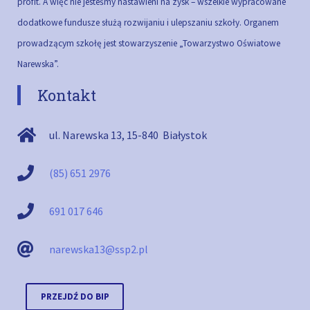
profit. A więc nie jesteśmy nastawieni na zysk – wszelkie wypracowane
dodatkowe fundusze służą rozwijaniu i ulepszaniu szkoły.
Organem
prowadzącym szkołę jest stowarzyszenie „Towarzystwo Oświatowe
Narewska”.
Kontakt
ul. Narewska 13
,
15-840
Białystok
(85) 651 2976
691 017 646
narewska13@ssp2.pl
PRZEJDŹ DO BIP