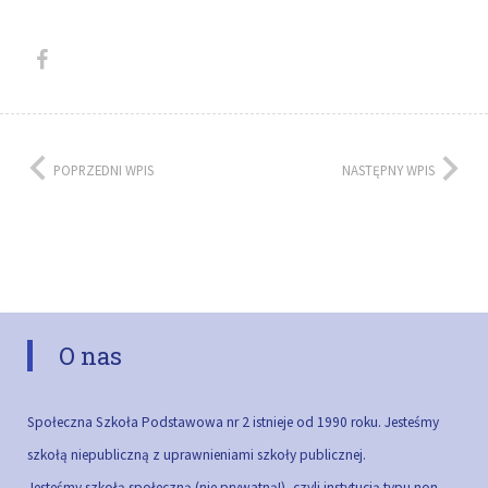
POPRZEDNI WPIS
NASTĘPNY WPIS
O nas
Społeczna Szkoła Podstawowa nr 2 istnieje od 1990 roku. Jesteśmy
szkołą niepubliczną z uprawnieniami szkoły publicznej.
Jesteśmy szkołą społeczną (nie prywatną!), czyli instytucją typu non-