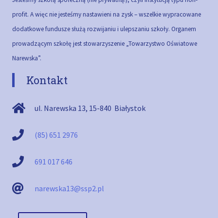
profit. A więc nie jesteśmy nastawieni na zysk – wszelkie wypracowane
dodatkowe fundusze służą rozwijaniu i ulepszaniu szkoły.
Organem
prowadzącym szkołę jest stowarzyszenie „Towarzystwo Oświatowe
Narewska”.
Kontakt
ul. Narewska 13
,
15-840
Białystok
(85) 651 2976
691 017 646
narewska13@ssp2.pl