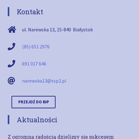
Kontakt
ul. Narewska 13
,
15-840
Białystok
(85) 651 2976
691 017 646
narewska13@ssp2.pl
PRZEJDŹ DO BIP
Aktualności
Z ogromną radością dzielimy się sukcesem