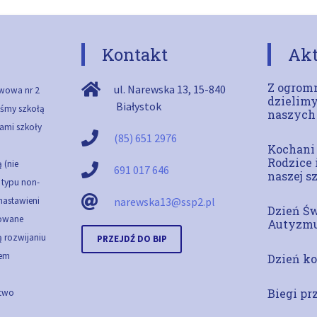
Kontakt
Akt
Z ogromn
ul. Narewska 13
,
15-840
wowa nr 2
dzielimy
Białystok
teśmy szkołą
naszych
ami szkoły
(85) 651 2976
Kochani
Rodzice 
 (nie
691 017 646
naszej s
ą typu non-
 nastawieni
narewska13@ssp2.pl
Dzień Ś
cowane
Autyzm
 rozwijaniu
PRZEJDŹ DO BIP
em
Dzień ko
Biegi pr
stwo