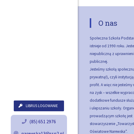
O nas
Społeczna Szkoła Podsta
istnieje od 1990 roku. Jes
niepubliczną z uprawnieni
publicznej.
Jesteśmy szkołą społeczną
prywatną!), czyli instytucj
profit. A więc nie jesteśmy
na zysk – wszelkie wypra
dodatkowe fundusze służą
LIBRUS LOGOWANIE
i ulepszaniu szkoły.
Organ
prowadzącym szkołę jest
(85) 651 2976
stowarzyszenie „Towarzy
Oświatowe Narewska”.
narewska13@ssp2.pl