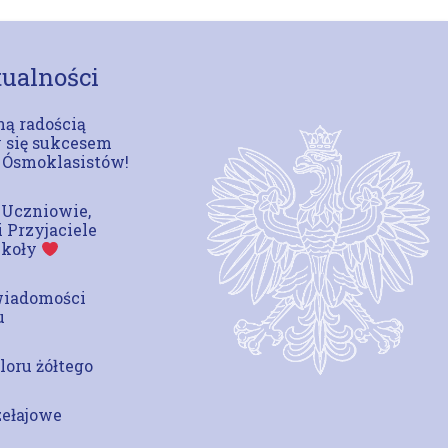
ualności
ą radością
 się sukcesem
 Ósmoklasistów!
 Uczniowie,
i Przyjaciele
zkoły
wiadomości
u
loru żółtego
zełajowe