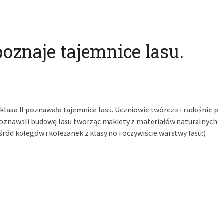
poznaje tajemnice lasu.
lasa II poznawała tajemnice lasu. Uczniowie twórczo i radośnie pra
oznawali budowę lasu tworząc makiety z materiałów naturalnych 
ród kolegów i koleżanek z klasy no i oczywiście warstwy lasu:)