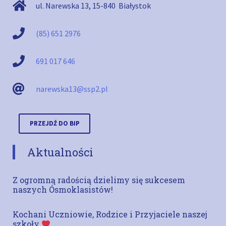
ul. Narewska 13
,
15-840
Białystok
(85) 651 2976
691 017 646
narewska13@ssp2.pl
PRZEJDŹ DO BIP
Aktualności
Z ogromną radością dzielimy się sukcesem
naszych Ósmoklasistów!
Kochani Uczniowie, Rodzice i Przyjaciele naszej
szkoły