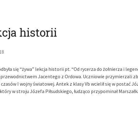
cja historii
18
odbyła się “żywa” lekcja historii pt. “Od rycerza do żołnierza i leg
przewodnictwem Jacentego z Ordowa. Uczniowie przymierzali zb
czasów I wojny światowej. Antek z klasy Vb wcielił się w postać Jó
tóry w stroju Józefa Piłsudskiego, łudząco przypominał Marszałka