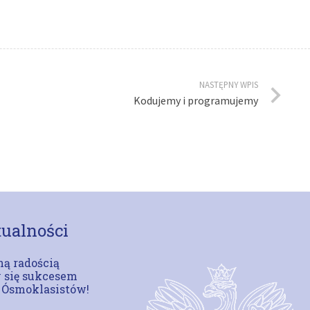
NASTĘPNY WPIS
Kodujemy i programujemy
ualności
ą radością
 się sukcesem
 Ósmoklasistów!