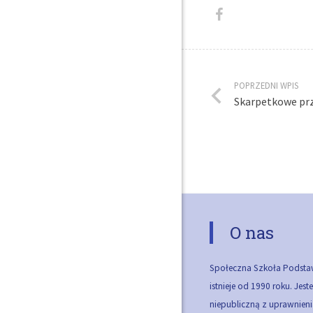
POPRZEDNI WPIS
Skarpetkowe przy
O nas
Społeczna Szkoła Podsta
istnieje od 1990 roku. Jes
niepubliczną z uprawnieni