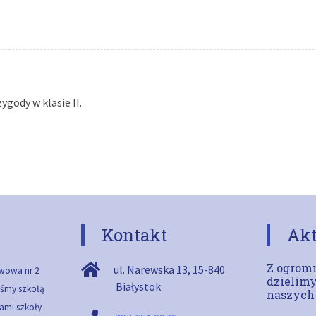
gody w klasie II.
Kontakt
Akt
Z ogromn
ul. Narewska 13
,
15-840
wowa nr 2
dzielimy
Białystok
teśmy szkołą
naszych
ami szkoły