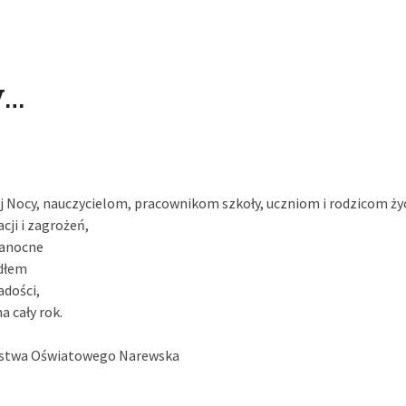
y…
ej Nocy, nauczycielom, pracownikom szkoły, uczniom i rodzicom ż
ji i zagrożeń,
kanocne
ódłem
radości,
a cały rok.
ystwa Oświatowego Narewska