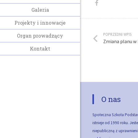
Galeria
Projekty i innowacje
POPRZEDNI WPIS
Organ prowadzący
Zmiana planu w 
Kontakt
O nas
Społeczna Szkoła Podsta
istnieje od 1990 roku. Jes
niepubliczną z uprawnieni