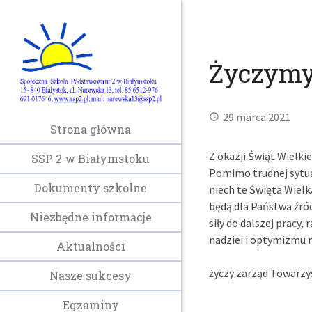
Życzym
29 marca 2021
Strona główna
Z okazji Świąt Wielki
SSP 2 w Białymstoku
Pomimo trudnej sytuac
Dokumenty szkolne
niech te Święta Wiel
będą dla Państwa źr
Niezbędne informacje
siły do dalszej pracy, 
nadziei i optymizmu n
Aktualności
życzy zarząd Towarz
Nasze sukcesy
Egzaminy