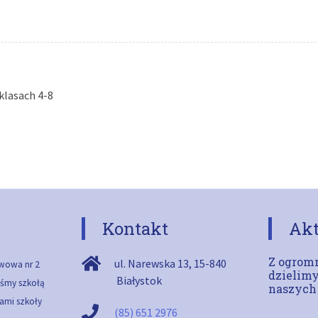
klasach 4-8
Kontakt
Akt
Z ogromn
ul. Narewska 13
,
15-840
wowa nr 2
dzielimy
Białystok
teśmy szkołą
naszych
ami szkoły
(85) 651 2976