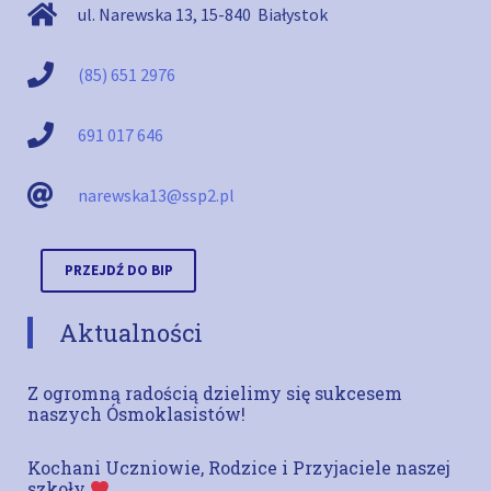
ul. Narewska 13
,
15-840
Białystok
(85) 651 2976
691 017 646
narewska13@ssp2.pl
PRZEJDŹ DO BIP
Aktualności
Z ogromną radością dzielimy się sukcesem
naszych Ósmoklasistów!
Kochani Uczniowie, Rodzice i Przyjaciele naszej
szkoły