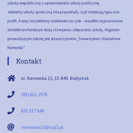
szkołą niepubliczną z uprawnieniami szkoły publicznej.
Jesteśmy szkołą społeczną (nie prywatną!), czyli instytucją typu non-
profit. A więc nie jesteśmy nastawieni na zysk – wszelkie wypracowane
dodatkowe fundusze służą rozwijaniu i ulepszaniu szkoły.
Organem
prowadzącym szkołę jest stowarzyszenie „Towarzystwo Oświatowe
Narewska”.
Kontakt
ul. Narewska 13
,
15-840
Białystok
(85) 651 2976
691 017 646
narewska13@ssp2.pl