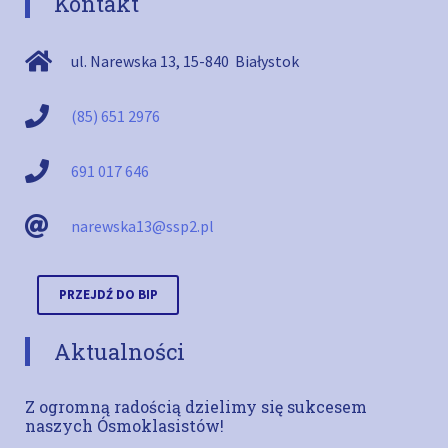
Kontakt
ul. Narewska 13
,
15-840
Białystok
(85) 651 2976
691 017 646
narewska13@ssp2.pl
PRZEJDŹ DO BIP
Aktualności
Z ogromną radością dzielimy się sukcesem
naszych Ósmoklasistów!