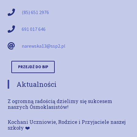
(85) 651 2976
691 017 646
narewska13@ssp2.pl
PRZEJDŹ DO BIP
Aktualności
Z ogromną radością dzielimy się sukcesem
naszych Ósmoklasistów!
Kochani Uczniowie, Rodzice i Przyjaciele naszej
szkoły ❤️