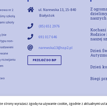
Z ogromn
ul. Narewska 13
,
15-840
wowa nr 2
dzielimy
Białystok
teśmy szkołą
naszych
ami szkoły
(85) 651 2976
Kochani
Rodzice 
 (nie
691 017 646
naszej s
ą typu non-
 nastawieni
narewska13@ssp2.pl
Dzień Ś
cowane
Autyzm
 rozwijaniu
PRZEJDŹ DO BIP
em
Dzień ko
Biegi pr
stwo
 ze strony wyrażasz zgodę na używanie cookie, zgodnie z aktualnymi ust
2018 © Copyright gogler.pl