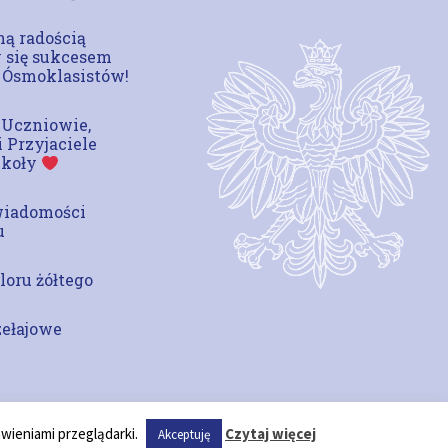
ą radością
 się sukcesem
 Ósmoklasistów!
 Uczniowie,
i Przyjaciele
zkoły
wiadomości
u
loru żółtego
zełajowe
awieniami przeglądarki.
Czytaj więcej
Akceptuję