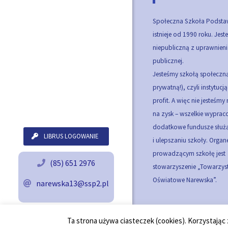
Społeczna Szkoła Podsta
istnieje od 1990 roku. Jes
niepubliczną z uprawnieni
publicznej.
Jesteśmy szkołą społeczną
prywatną!), czyli instytucj
profit. A więc nie jesteśmy
na zysk – wszelkie wypra
dodatkowe fundusze służą
LIBRUS LOGOWANIE
i ulepszaniu szkoły.
Organ
prowadzącym szkołę jest
(85) 651 2976
stowarzyszenie „Towarzy
Oświatowe Narewska”.
narewska13@ssp2.pl
Ta strona używa ciasteczek (cookies). Korzystając