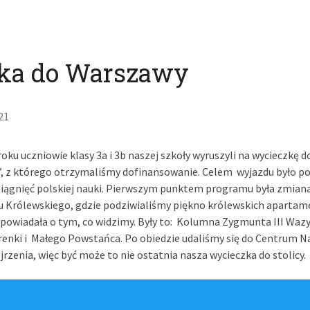
ka do Warszawy
21
roku uczniowie klasy 3a i 3b naszej szkoły wyruszyli na wycieczk
, z którego otrzymaliśmy dofinansowanie. Celem wyjazdu było p
siągnięć polskiej nauki. Pierwszym punktem programu była zmiana
u Królewskiego, gdzie podziwialiśmy piękno królewskich apartam
powiadała o tym, co widzimy. Były to: Kolumna Zygmunta III Wazy,
nki i Małego Powstańca. Po obiedzie udaliśmy się do Centrum Nauki
jrzenia, więc być może to nie ostatnia nasza wycieczka do stolicy.