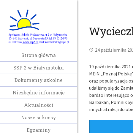
Wyciecz
24 października 20
Strona główna
19 października 2021 
SSP 2 w Białymstoku
MEiN „Poznaj Polskę”
Dokumenty szkolne
oraz popularyzacja o
udaliśmy się do Zamk
Niezbędne informacje
bardzo interesująco o
Barbakan, Pomnik Syre
Aktualności
innych atrakcji do obe
Nasze sukcesy
Odtwarzacz
Egzaminy
video