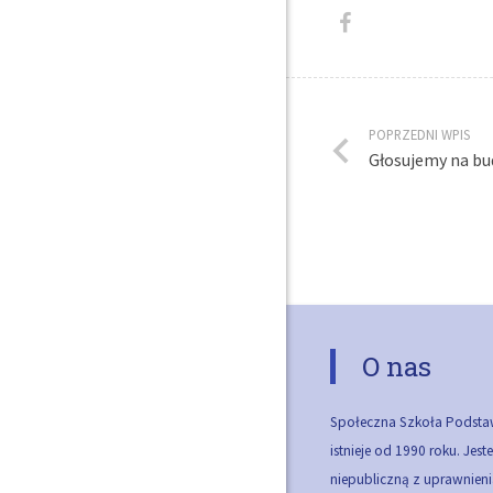
POPRZEDNI WPIS
Głosujemy na bud
O nas
Społeczna Szkoła Podsta
istnieje od 1990 roku. Jes
niepubliczną z uprawnieni