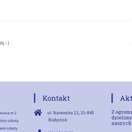
ę :-)
Kontakt
Akt
Z ogromn
ul. Narewska 13
,
15-840
wowa nr 2
dzielimy
Białystok
teśmy szkołą
naszych
ami szkoły