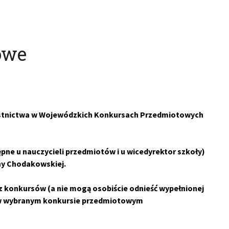
owe
zestnictwa w Wojewódzkich Konkursach Przedmiotowych
ępne u nauczycieli przedmiotów i u wicedyrektor szkoły)
ny Chodakowskiej.
 z konkursów (a nie mogą osobiście odnieść wypełnionej
łu w wybranym konkursie przedmiotowym