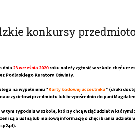
zkie konkursy przedmiot
o dnia
23 września 2020
roku należy zgłosić w szkole chęć uc
ez Podlaskiego Kuratora Oświaty.
olega na wypełnieniu “
Karty kodowej uczestnika
” (druki dost
j nauczycielowi przedmiotu lub bezpośrednio do pani Magdale
 w tym tygodniu w szkole, którzy chcą wziąć udział w którymś
zeni są o ustną lub mailową informację o chęci brania udzia
p2.pl).