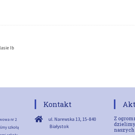
lasie Ib
Kontakt
Akt
Z ogromn
ul. Narewska 13
,
15-840
wowa nr 2
dzielimy
Białystok
teśmy szkołą
naszych