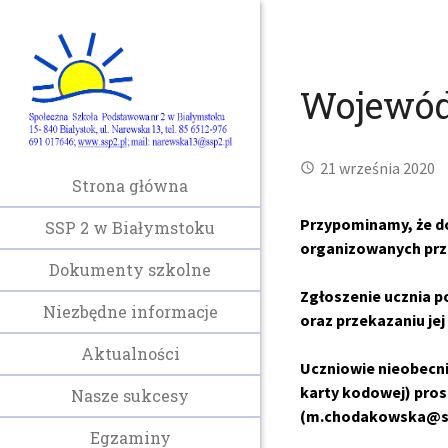
Wojewód
21 września 2020
Strona główna
Przypominamy, że d
SSP 2 w Białymstoku
organizowanych prz
Dokumenty szkolne
Zgłoszenie ucznia p
Niezbędne informacje
oraz przekazaniu je
Aktualności
Uczniowie nieobecni
karty kodowej) pros
Nasze sukcesy
(m.chodakowska@ss
Egzaminy