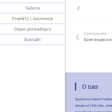
Galeria
Projekty i innowacje
Organ prowadzący
POPRZEDNI WPIS
Kontakt
Dzień kropki w k
O nas
Społeczna Szkoła Podsta
istnieje od 1990 roku. Jes