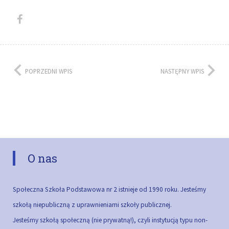
POPRZEDNI WPIS
NASTĘPNY WPIS
O nas
Społeczna Szkoła Podstawowa nr 2 istnieje od 1990 roku. Jesteśmy
szkołą niepubliczną z uprawnieniami szkoły publicznej.
Jesteśmy szkołą społeczną (nie prywatną!), czyli instytucją typu non-