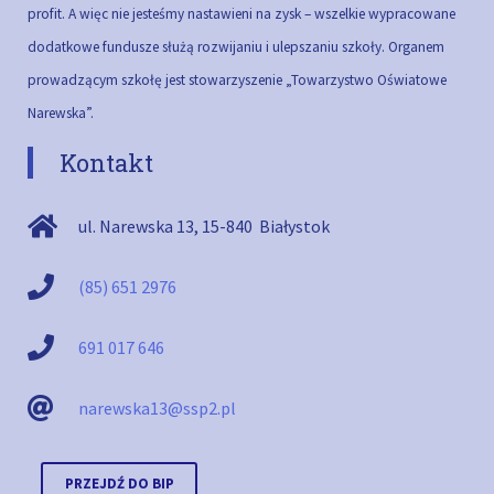
profit. A więc nie jesteśmy nastawieni na zysk – wszelkie wypracowane
dodatkowe fundusze służą rozwijaniu i ulepszaniu szkoły.
Organem
prowadzącym szkołę jest stowarzyszenie „Towarzystwo Oświatowe
Narewska”.
Kontakt
ul. Narewska 13
,
15-840
Białystok
(85) 651 2976
691 017 646
narewska13@ssp2.pl
PRZEJDŹ DO BIP