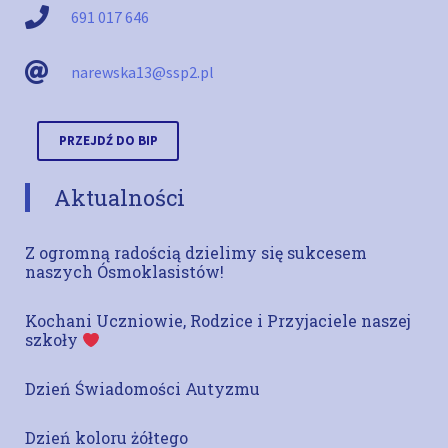
691 017 646
narewska13@ssp2.pl
PRZEJDŹ DO BIP
Aktualności
Z ogromną radością dzielimy się sukcesem
naszych Ósmoklasistów!
Kochani Uczniowie, Rodzice i Przyjaciele naszej
szkoły
Dzień Świadomości Autyzmu
Dzień koloru żółtego