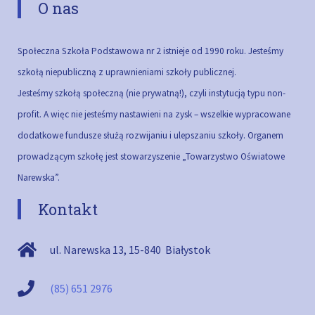
O nas
Społeczna Szkoła Podstawowa nr 2 istnieje od 1990 roku. Jesteśmy
szkołą niepubliczną z uprawnieniami szkoły publicznej.
Jesteśmy szkołą społeczną (nie prywatną!), czyli instytucją typu non-
profit. A więc nie jesteśmy nastawieni na zysk – wszelkie wypracowane
dodatkowe fundusze służą rozwijaniu i ulepszaniu szkoły.
Organem
prowadzącym szkołę jest stowarzyszenie „Towarzystwo Oświatowe
Narewska”.
Kontakt
ul. Narewska 13
,
15-840
Białystok
(85) 651 2976