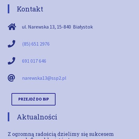
Kontakt
ul. Narewska 13
,
15-840
Białystok
(85) 651 2976
691 017 646
narewska13@ssp2.pl
PRZEJDŹ DO BIP
Aktualności
Z ogromną radością dzielimy się sukcesem