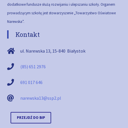
dodatkowe fundusze służą rozwijaniu i ulepszaniu szkoły.
Organem
prowadzącym szkołę jest stowarzyszenie „Towarzystwo Oświatowe
Narewska”.
Kontakt
ul. Narewska 13
,
15-840
Białystok
(85) 651 2976
691 017 646
narewska13@ssp2.pl
PRZEJDŹ DO BIP