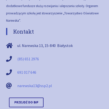
dodatkowe fundusze służą rozwijaniu i ulepszaniu szkoły.
Organem
prowadzącym szkołę jest stowarzyszenie „Towarzystwo Oświatowe
Narewska”.
Kontakt
ul. Narewska 13
,
15-840
Białystok
(85) 651 2976
691 017 646
narewska13@ssp2.pl
PRZEJDŹ DO BIP