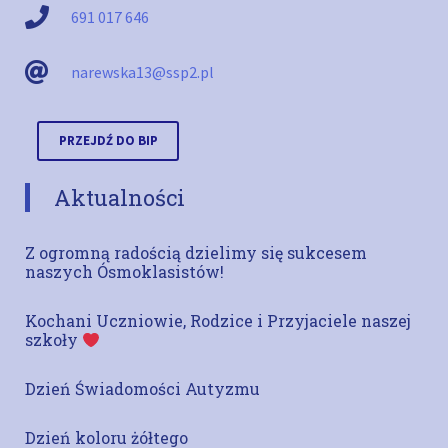
691 017 646
narewska13@ssp2.pl
PRZEJDŹ DO BIP
Aktualności
Z ogromną radością dzielimy się sukcesem
naszych Ósmoklasistów!
Kochani Uczniowie, Rodzice i Przyjaciele naszej
szkoły
Dzień Świadomości Autyzmu
Dzień koloru żółtego