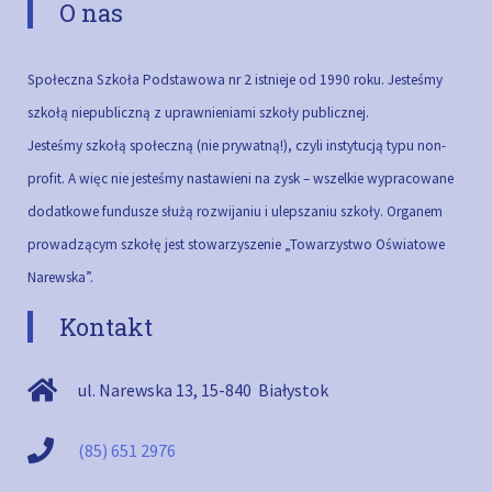
O nas
Społeczna Szkoła Podstawowa nr 2 istnieje od 1990 roku. Jesteśmy
szkołą niepubliczną z uprawnieniami szkoły publicznej.
Jesteśmy szkołą społeczną (nie prywatną!), czyli instytucją typu non-
profit. A więc nie jesteśmy nastawieni na zysk – wszelkie wypracowane
dodatkowe fundusze służą rozwijaniu i ulepszaniu szkoły.
Organem
prowadzącym szkołę jest stowarzyszenie „Towarzystwo Oświatowe
Narewska”.
Kontakt
ul. Narewska 13
,
15-840
Białystok
(85) 651 2976