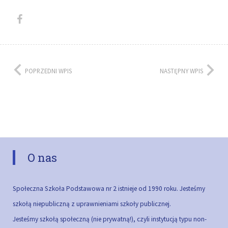
POPRZEDNI WPIS
NASTĘPNY WPIS
O nas
Społeczna Szkoła Podstawowa nr 2 istnieje od 1990 roku. Jesteśmy
szkołą niepubliczną z uprawnieniami szkoły publicznej.
Jesteśmy szkołą społeczną (nie prywatną!), czyli instytucją typu non-