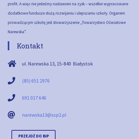
profit. A więc nie jesteśmy nastawieni na zysk – wszelkie wypracowane
dodatkowe fundusze służą rozwijaniu i ulepszaniu szkoły.
Organem
prowadzącym szkołę jest stowarzyszenie „Towarzystwo Oświatowe
Narewska”.
Kontakt
ul. Narewska 13
,
15-840
Białystok
(85) 651 2976
691 017 646
narewska13@ssp2.pl
PRZEJDŹ DO BIP