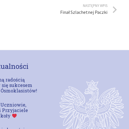
NASTĘPNY WPIS
Finał Szlachetnej Paczki
ualności
ą radością
 się sukcesem
 Ósmoklasistów!
 Uczniowie,
i Przyjaciele
zkoły