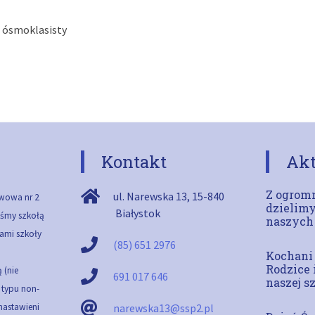
 ósmoklasisty
Kontakt
Akt
Z ogromn
ul. Narewska 13
,
15-840
wowa nr 2
dzielimy
Białystok
teśmy szkołą
naszych
ami szkoły
(85) 651 2976
Kochani
Rodzice 
 (nie
691 017 646
naszej s
ą typu non-
 nastawieni
narewska13@ssp2.pl