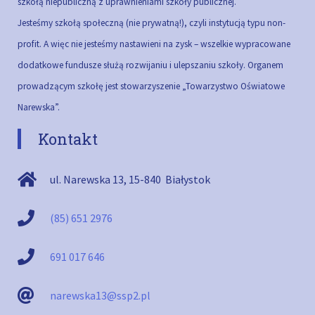
szkołą niepubliczną z uprawnieniami szkoły publicznej.
Jesteśmy szkołą społeczną (nie prywatną!), czyli instytucją typu non-
profit. A więc nie jesteśmy nastawieni na zysk – wszelkie wypracowane
dodatkowe fundusze służą rozwijaniu i ulepszaniu szkoły.
Organem
prowadzącym szkołę jest stowarzyszenie „Towarzystwo Oświatowe
Narewska”.
Kontakt
ul. Narewska 13
,
15-840
Białystok
(85) 651 2976
691 017 646
narewska13@ssp2.pl