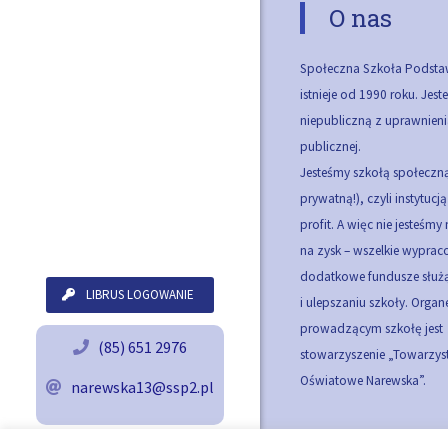
O nas
Społeczna Szkoła Podsta
istnieje od 1990 roku. Jes
niepubliczną z uprawnieni
publicznej.
Jesteśmy szkołą społeczną
prywatną!), czyli instytucj
profit. A więc nie jesteśmy
na zysk – wszelkie wypra
dodatkowe fundusze służą
LIBRUS LOGOWANIE
i ulepszaniu szkoły.
Organ
prowadzącym szkołę jest
(85) 651 2976
stowarzyszenie „Towarzy
Oświatowe Narewska”.
narewska13@ssp2.pl