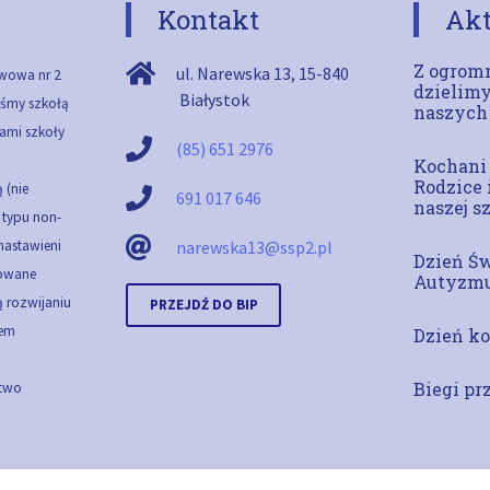
Kontakt
Akt
Z ogromn
ul. Narewska 13
,
15-840
wowa nr 2
dzielimy
Białystok
teśmy szkołą
naszych
ami szkoły
(85) 651 2976
Kochani
Rodzice 
 (nie
691 017 646
naszej s
ą typu non-
 nastawieni
narewska13@ssp2.pl
Dzień Ś
cowane
Autyzm
 rozwijaniu
PRZEJDŹ DO BIP
em
Dzień ko
Biegi pr
stwo