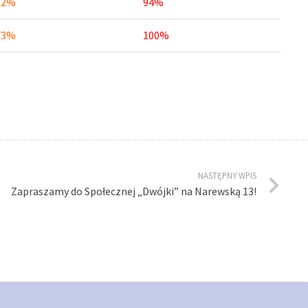
52%
94%
73%
100%
NASTĘPNY WPIS
Zapraszamy do Społecznej „Dwójki” na Narewską 13!