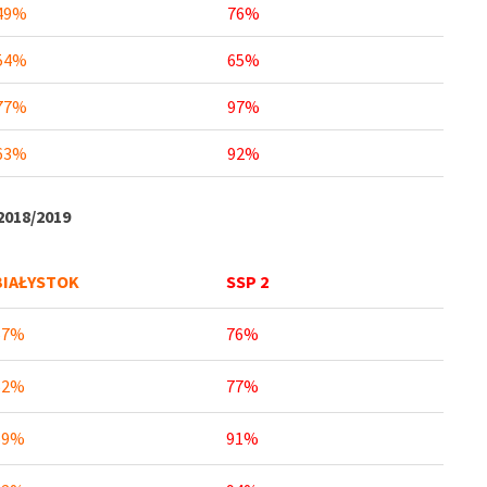
49%
76%
54%
65%
77%
97%
63%
92%
018/2019
BIAŁYSTOK
SSP 2
67%
76%
52%
77%
69%
91%