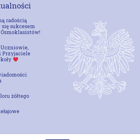
ualności
ą radością
 się sukcesem
 Ósmoklasistów!
 Uczniowie,
i Przyjaciele
zkoły
wiadomości
u
loru żółtego
zełajowe