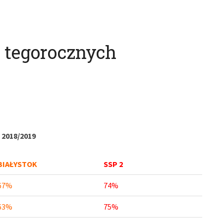
i tegorocznych
2018/2019
BIAŁYSTOK
SSP 2
67%
74%
63%
75%