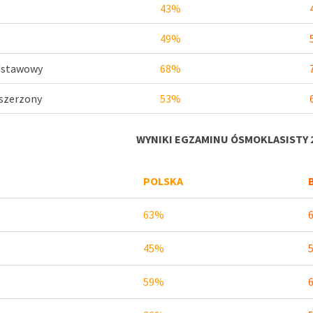
43%
49%
odstawowy
68%
zszerzony
53%
WYNIKI EGZAMINU ÓSMOKLASISTY 2
POLSKA
63%
45%
59%