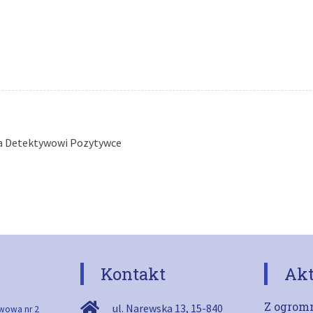
a Detektywowi Pozytywce
Kontakt
Akt
Z ogromn
ul. Narewska 13
,
15-840
wowa nr 2