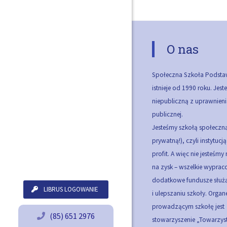
O nas
Społeczna Szkoła Podsta
istnieje od 1990 roku. Jes
niepubliczną z uprawnieni
publicznej.
Jesteśmy szkołą społeczną
prywatną!), czyli instytucj
profit. A więc nie jesteśmy
na zysk – wszelkie wypra
dodatkowe fundusze służą
LIBRUS LOGOWANIE
i ulepszaniu szkoły.
Organ
prowadzącym szkołę jest
(85) 651 2976
stowarzyszenie „Towarzy