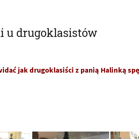
i u drugoklasistów
widać jak drugoklasiści z panią Halinką sp