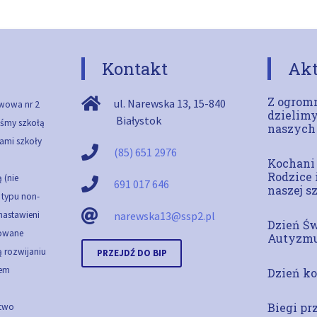
Kontakt
Akt
Z ogromn
ul. Narewska 13
,
15-840
wowa nr 2
dzielimy
Białystok
teśmy szkołą
naszych
ami szkoły
(85) 651 2976
Kochani
Rodzice 
 (nie
691 017 646
naszej s
ą typu non-
 nastawieni
narewska13@ssp2.pl
Dzień Ś
cowane
Autyzm
 rozwijaniu
PRZEJDŹ DO BIP
em
Dzień ko
Biegi pr
stwo