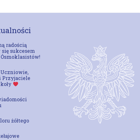
ualności
ą radością
 się sukcesem
 Ósmoklasistów!
 Uczniowie,
i Przyjaciele
zkoły
wiadomości
u
loru żółtego
zełajowe