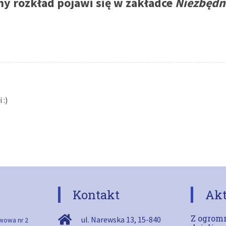
y rozkład pojawi się w zakładce
Niezbędn
 :)
Kontakt
Akt
Z ogromn
ul. Narewska 13
,
15-840
wowa nr 2