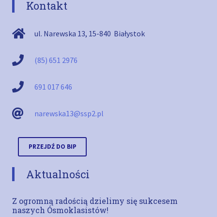
Kontakt
ul. Narewska 13
,
15-840
Białystok
(85) 651 2976
691 017 646
narewska13@ssp2.pl
PRZEJDŹ DO BIP
Aktualności
Z ogromną radością dzielimy się sukcesem
naszych Ósmoklasistów!