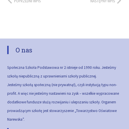
POPRZEDNI WPIS
NASTĘPNY WPIS
O nas
Społeczna Szkoła Podstawowa nr 2 istnieje od 1990 roku. Jesteśmy
szkołą niepubliczną z uprawnieniami szkoły publicznej.
Jesteśmy szkołą społeczną (nie prywatną!), czyli instytucją typu non-
profit. A więc nie jesteśmy nastawieni na zysk – wszelkie wypracowane
dodatkowe fundusze służą rozwijaniu i ulepszaniu szkoły.
Organem
prowadzącym szkołę jest stowarzyszenie „Towarzystwo Oświatowe
Narewska”.