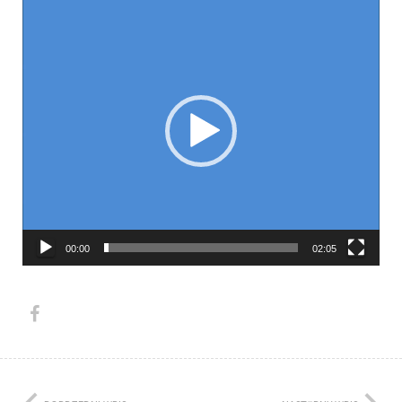
Odtwarzacz
video
00:00
02:05