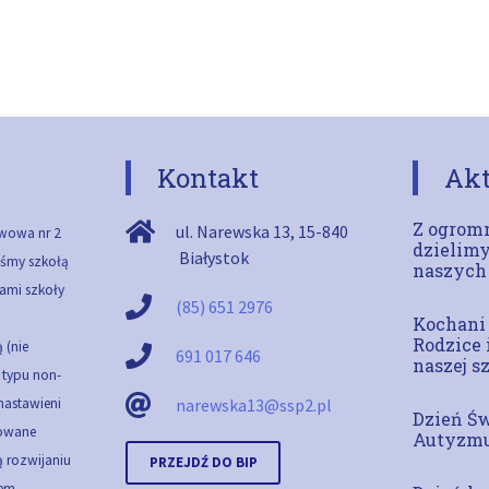
Kontakt
Akt
Z ogromn
ul. Narewska 13
,
15-840
wowa nr 2
dzielimy
Białystok
teśmy szkołą
naszych
ami szkoły
(85) 651 2976
Kochani
Rodzice 
 (nie
691 017 646
naszej s
ą typu non-
 nastawieni
narewska13@ssp2.pl
Dzień Ś
cowane
Autyzm
 rozwijaniu
PRZEJDŹ DO BIP
em