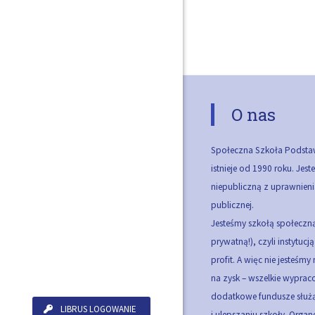
O nas
Społeczna Szkoła Podsta
istnieje od 1990 roku. Jes
niepubliczną z uprawnieni
publicznej.
Jesteśmy szkołą społeczną
prywatną!), czyli instytucj
profit. A więc nie jesteśmy
na zysk – wszelkie wypra
dodatkowe fundusze służą
LIBRUS LOGOWANIE
i ulepszaniu szkoły.
Organ