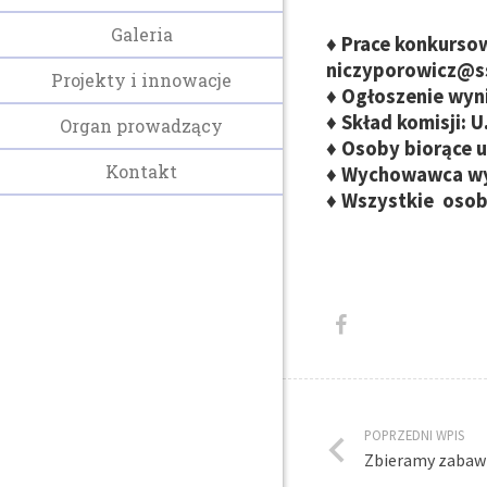
Galeria
♦ Prace konkurso
niczyporowicz@s
Projekty i innowacje
♦ Ogłoszenie wyn
♦ Skład komisji: 
Organ prowadzący
♦ Osoby biorące 
Kontakt
♦ Wychowawca wyr
♦ Wszystkie osoby
POPRZEDNI WPIS
Zbieramy zabawk