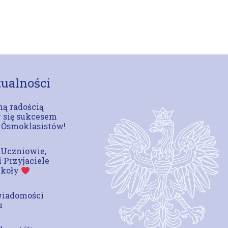
ualności
ą radością
 się sukcesem
 Ósmoklasistów!
 Uczniowie,
i Przyjaciele
zkoły
wiadomości
u