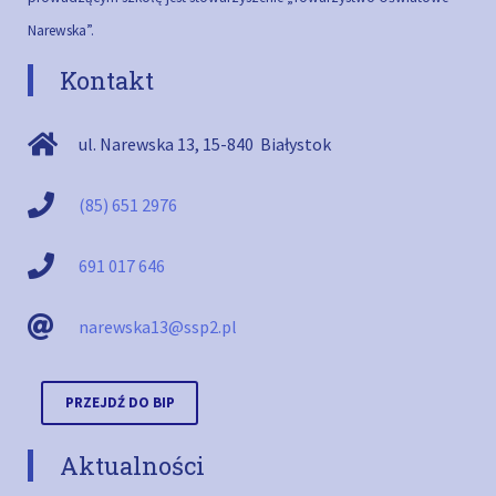
Narewska”.
Kontakt
ul. Narewska 13
,
15-840
Białystok
(85) 651 2976
691 017 646
narewska13@ssp2.pl
PRZEJDŹ DO BIP
Aktualności