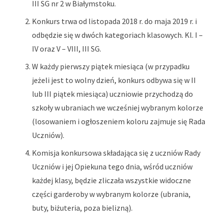
III SG nr 2 w Białymstoku.
Konkurs trwa od listopada 2018 r. do maja 2019 r. i
odbędzie się w dwóch kategoriach klasowych. Kl. I –
IV oraz V – VIII, III SG.
W każdy pierwszy piątek miesiąca (w przypadku
jeżeli jest to wolny dzień, konkurs odbywa się w II
lub III piątek miesiąca
) uczniowie
przychodzą do
szkoły w ubraniach we wcześniej wybranym kolorze
(losowaniem i ogłoszeniem koloru zajmuje się Rada
Uczniów).
Komisja konkursowa składająca się z uczniów Rady
Uczniów i jej Opiekuna
t
ego dnia, wśród uczniów
każdej klasy, będzie zliczała wszystkie widoczne
części garderoby w wybranym kolorze (ubrania,
buty, biżuteria, poza bielizną).