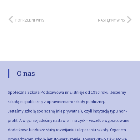
POPRZEDNI WPIS
NASTĘPNY WPIS
O nas
Społeczna Szkoła Podstawowa nr 2 istnieje od 1990 roku. Jesteśmy
szkołą niepubliczną z uprawnieniami szkoły publicznej.
Jesteśmy szkołą społeczną (nie prywatną!), czyli instytucją typu non-
profit. A więc nie jesteśmy nastawieni na zysk – wszelkie wypracowane
dodatkowe fundusze służą rozwijaniu i ulepszaniu szkoły.
Organem
prowadzącym szkołę jest stowarzyszenie „Towarzystwo Oświatowe