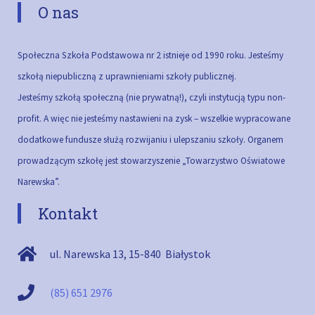
O nas
Społeczna Szkoła Podstawowa nr 2 istnieje od 1990 roku. Jesteśmy
szkołą niepubliczną z uprawnieniami szkoły publicznej.
Jesteśmy szkołą społeczną (nie prywatną!), czyli instytucją typu non-
profit. A więc nie jesteśmy nastawieni na zysk – wszelkie wypracowane
dodatkowe fundusze służą rozwijaniu i ulepszaniu szkoły.
Organem
prowadzącym szkołę jest stowarzyszenie „Towarzystwo Oświatowe
Narewska”.
Kontakt
ul. Narewska 13
,
15-840
Białystok
(85) 651 2976