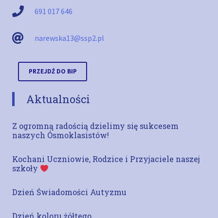
691 017 646
narewska13@ssp2.pl
PRZEJDŹ DO BIP
Aktualności
Z ogromną radością dzielimy się sukcesem
naszych Ósmoklasistów!
Kochani Uczniowie, Rodzice i Przyjaciele naszej
szkoły
Dzień Świadomości Autyzmu
Dzień koloru żółtego