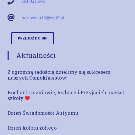
691 017 646
narewska13@ssp2.pl
PRZEJDŹ DO BIP
Aktualności
Z ogromną radością dzielimy się sukcesem
naszych Ósmoklasistów!
Kochani Uczniowie, Rodzice i Przyjaciele naszej
szkoły
Dzień Świadomości Autyzmu
Dzień koloru żółtego