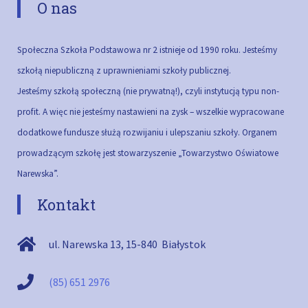
O nas
Społeczna Szkoła Podstawowa nr 2 istnieje od 1990 roku. Jesteśmy
szkołą niepubliczną z uprawnieniami szkoły publicznej.
Jesteśmy szkołą społeczną (nie prywatną!), czyli instytucją typu non-
profit. A więc nie jesteśmy nastawieni na zysk – wszelkie wypracowane
dodatkowe fundusze służą rozwijaniu i ulepszaniu szkoły.
Organem
prowadzącym szkołę jest stowarzyszenie „Towarzystwo Oświatowe
Narewska”.
Kontakt
ul. Narewska 13
,
15-840
Białystok
(85) 651 2976