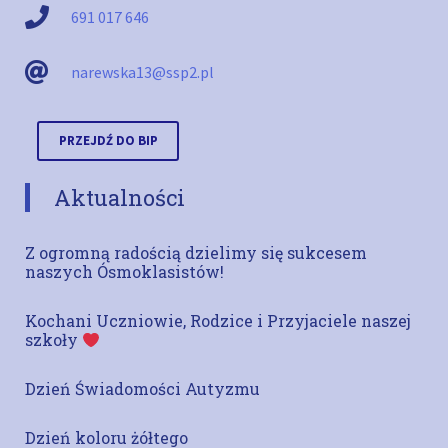
691 017 646
narewska13@ssp2.pl
PRZEJDŹ DO BIP
Aktualności
Z ogromną radością dzielimy się sukcesem
naszych Ósmoklasistów!
Kochani Uczniowie, Rodzice i Przyjaciele naszej
szkoły
Dzień Świadomości Autyzmu
Dzień koloru żółtego