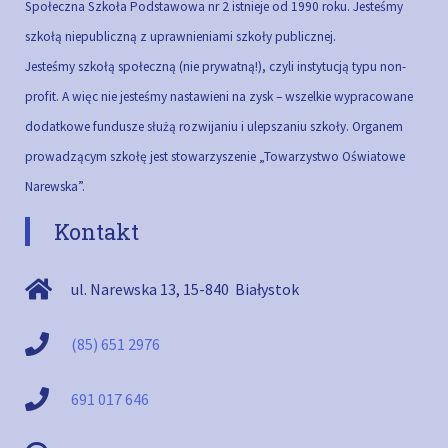
Społeczna Szkoła Podstawowa nr 2 istnieje od 1990 roku. Jesteśmy
szkołą niepubliczną z uprawnieniami szkoły publicznej.
Jesteśmy szkołą społeczną (nie prywatną!), czyli instytucją typu non-
profit. A więc nie jesteśmy nastawieni na zysk – wszelkie wypracowane
dodatkowe fundusze służą rozwijaniu i ulepszaniu szkoły.
Organem
prowadzącym szkołę jest stowarzyszenie „Towarzystwo Oświatowe
Narewska”.
Kontakt
ul. Narewska 13
,
15-840
Białystok
(85) 651 2976
691 017 646