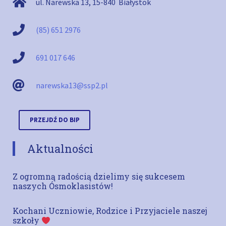
ul. Narewska 13
,
15-840
Białystok
(85) 651 2976
691 017 646
narewska13@ssp2.pl
PRZEJDŹ DO BIP
Aktualności
Z ogromną radością dzielimy się sukcesem
naszych Ósmoklasistów!
Kochani Uczniowie, Rodzice i Przyjaciele naszej
szkoły